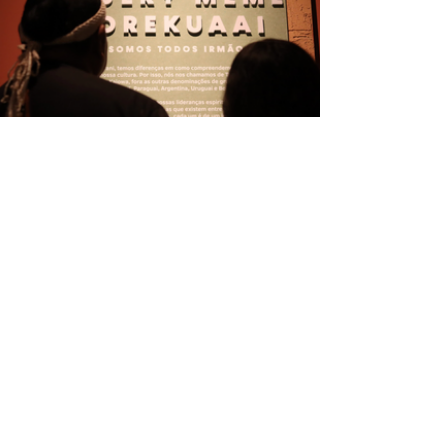
A identidade visual da
exposição HENDU PORÃ’RÃ
acompanhou-nos ao longo de
2023, resultado de um
trabalho coletivo que buscou
dar centralidade à luta e à vida
do povo Guarani. Inspirada no
significado de HENDU —
“escutar” com todo o corpo, e