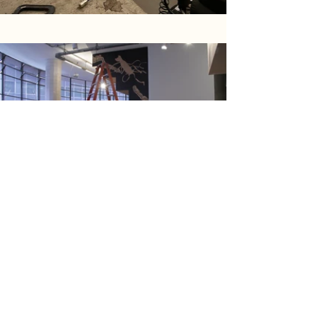
O projeto consiste em uma
grande instalação-palco, que
ocupa o principal espaço
expositivo do Pivô, e em uma
espécie de jornal. A instalação