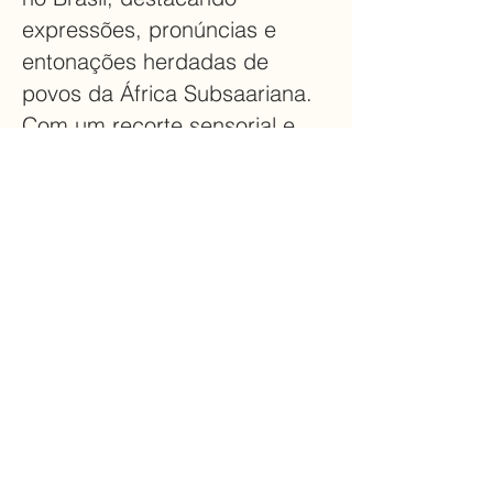
expressões, pronúncias e
entonações herdadas de
povos da África Subsaariana.
Com um recorte sensorial e
imersivo, a mostra apresenta
palavras de origem africana,
obras de arte,
videoinstalações e elementos
visuais e sonoros que
evidenciam essa herança,
como búzios, adinkras,
turbantes e canções
populares. O público é
convidado a refletir sobre o
impacto cultural da diáspora