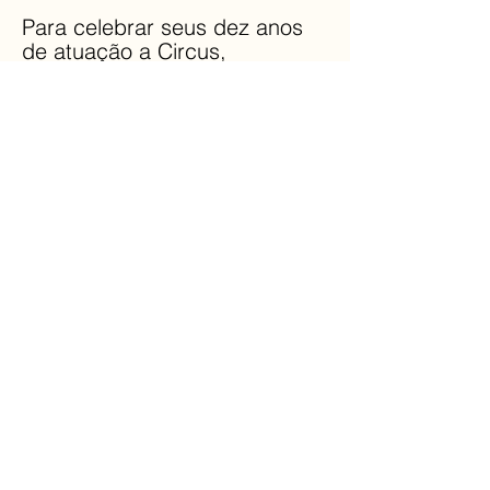
Para celebrar seus dez anos
de atuação a Circus,
produtora musical
independente, reuniu diversos
compositores e intérpretes em
dois espetáculos nos dias 10 e
11 de novembro de 2016, no
Auditório Ibirapuera. O evento
contou com um repertório que
transitou entre valsa, choro,
samba, rock, balada e baião,
explorando a riqueza da
música popular brasileira. As
apresentações trouxeram
formações variadas, de duos a
grandes encontros, e foram
embaladas por um cenário
iluminado e repleto de
grafismos. Com um histórico
de 500 espetáculos desde